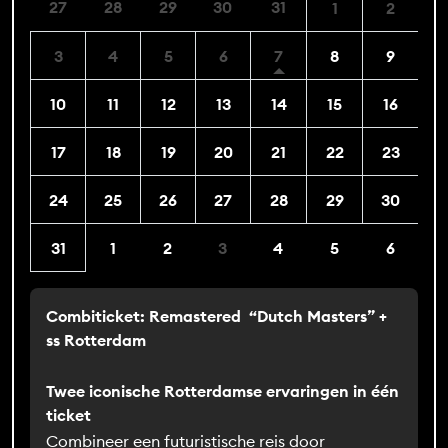
27
28
29
30
31
1
2
3
4
5
6
7
8
9
10
11
12
13
14
15
16
17
18
19
20
21
22
23
24
25
26
27
28
29
30
31
1
2
3
4
5
6
Combiticket: Remastered “Dutch Masters” +
ss Rotterdam
Twee iconische Rotterdamse ervaringen in één
ticket
Combineer een futuristische reis door