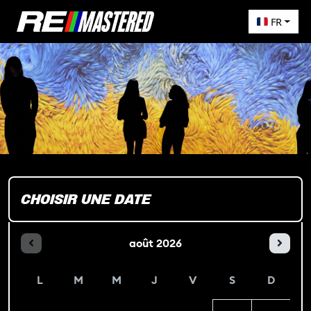
FR
CHOISIR UNE DATE
août
2026
L
M
M
J
V
S
D