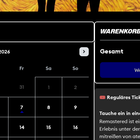
WARENKOR
Gesamt
2026
Fr
Sa
So
We
31
1
2
🎟️ Reguläres Ti
7
8
9
Tauche ein in ein
Remastered ist e
14
15
16
Erlebnis unter de
mitreißen von at