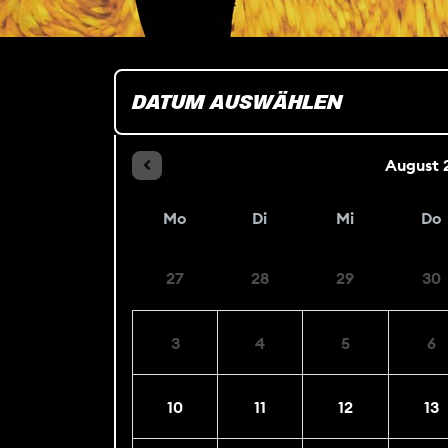
DATUM AUSWÄHLEN
August
Mo
Di
Mi
Do
27
28
29
30
3
4
5
6
10
11
12
13