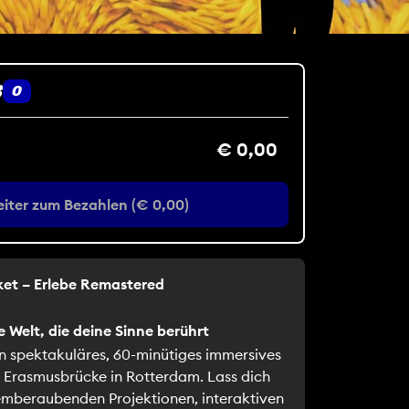
B
0
€ 0,00
iter zum Bezahlen (€ 0,00)
cket – Erlebe Remastered
e Welt, die deine Sinne berührt
in spektakuläres, 60-minütiges immersives
r Erasmusbrücke in Rotterdam. Lass dich
emberaubenden Projektionen, interaktiven